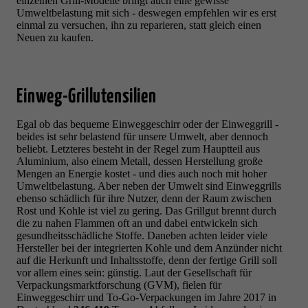
einzelnen Grill-Modelle bringt auch eine gewisse
Umweltbelastung mit sich - deswegen empfehlen wir es erst
einmal zu versuchen, ihn zu reparieren, statt gleich einen
Neuen zu kaufen.
Einweg-Grillutensilien
Egal ob das bequeme Einweggeschirr oder der Einweggrill -
beides ist sehr belastend für unsere Umwelt, aber dennoch
beliebt
. Letzteres besteht in der Regel zum Hauptteil aus
Aluminium
, also einem Metall, dessen Herstellung große
Mengen an Energie kostet
- und dies auch noch mit hoher
Umweltbelastung. Aber neben der Umwelt sind Einweggrills
ebenso schädlich für ihre Nutzer, denn d
er Raum zwischen
Rost und Kohle ist viel zu gering. Das Grillgut brennt durch
die zu nahen Flammen oft an und dabei entwickeln sich
gesundheitsschädliche Stoffe. Daneben achten leider v
iele
Hersteller bei der integrierten Kohle und dem Anzünder nicht
auf die Herkunft und Inhaltsstoffe, denn der fertige Grill soll
vor allem eines sein: günstig.
Laut der Gesellschaft für
Verpackungsmarktforschung (GVM), fielen für
Einweggeschirr und To-Go-Verpackungen im Jahre 2017 in