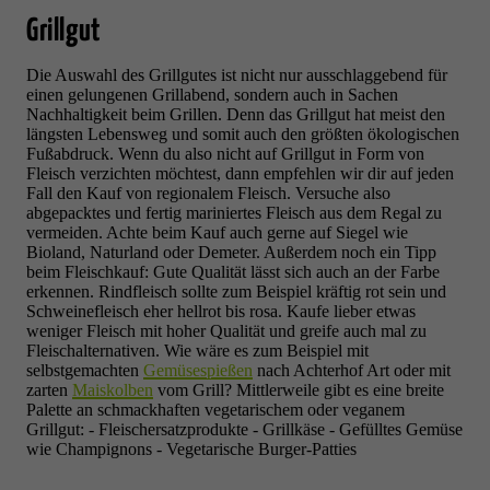
Grillgut
Die Auswahl des Grillgutes ist nicht nur ausschlaggebend für
einen gelungenen Grillabend, sondern auch in Sachen
Nachhaltigkeit beim Grillen. Denn das Grillgut hat meist den
längsten Lebensweg und somit auch den größten ökologischen
Fußabdruck. Wenn du also nicht auf Grillgut in Form von
Fleisch verzichten möchtest, dann empfehlen wir dir auf jeden
Fall den Kauf von regionalem Fleisch.
Versuche also
abgepacktes und fertig mariniertes Fleisch aus dem Regal zu
vermeiden. A
chte beim Kauf auch gerne auf Siegel wie
Bioland, Naturland oder Demeter. Außerdem noch ein Tipp
beim Fleischkauf:
Gute Qualität lässt sich auch an der Farbe
erkennen. Rindfleisch sollte zum Beispiel kräftig rot sein und
Schweinefleisch eher hellrot bis rosa.
Kaufe lieber etwas
weniger Fleisch mit hoher Qualität
und greife
auch mal
zu
Fleischalternativen
. Wie wäre es zum Beispiel mit
selbstgemachten
Gemüsespießen
nach Achterhof Art oder mit
zarten
Maiskolben
vom Grill?
Mittlerweile gibt es eine breite
Palette an schmackhaften vegetarischem oder veganem
Grillgut:
- Fleischersatzprodukte
- Grillkäse
- Gefülltes Gemüse
wie Champignons
- Vegetarische Burger-Patties