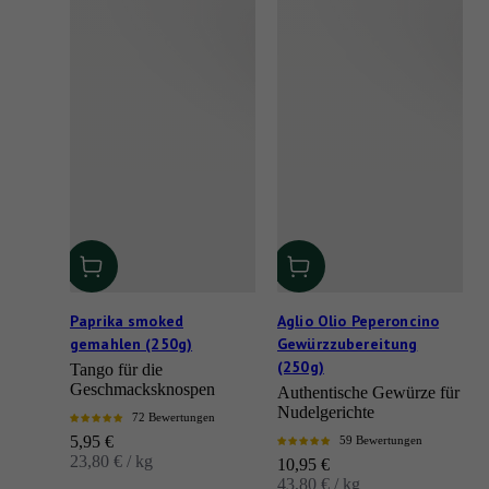
Paprika smoked
Aglio Olio Peperoncino
gemahlen (250g)
Gewürzzubereitung
(250g)
Tango für die
Geschmacksknospen
Authentische Gewürze für
Nudelgerichte
72 Bewertungen
Angebot
5,95 €
59 Bewertungen
23,80 € / kg
Angebot
10,95 €
43,80 € / kg