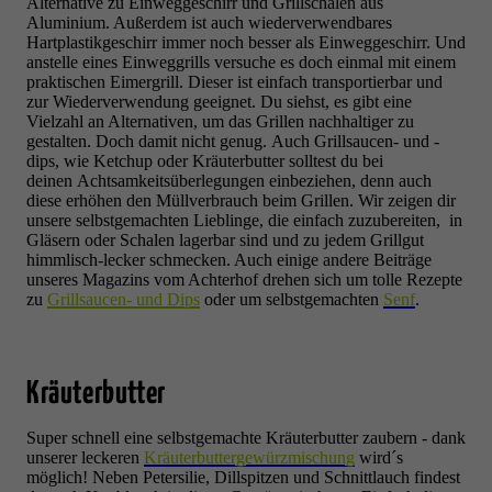
Alternative zu Einweggeschirr und Grillschalen aus
Aluminium. Außerdem ist auch
wiederverwendbares
Hartplastikgeschirr immer noch besser als Einweggeschirr. Und
anstelle eines Einweggrills versuche es doch einmal mit einem
praktischen Eimergrill. Dieser ist einfach transportierbar und
zur Wiederverwendung geeignet.
Du siehst, es gibt eine
Vielzahl an Alternativen,
um das Grillen nachhaltiger zu
gestalten. Doch
damit nicht genug.
Auch Grillsaucen
-
und
-
d
ips
,
wie Ketchup oder Kräuterbutter
solltest du
bei
de
inen
Achtsamkeitsüberlegungen
einbeziehen, denn
auch
diese
erhöh
en
den
Müllverbrauch beim Grillen. Wir zeigen dir
unsere selbstgemachten Lieblinge
,
die
einfach zuzubereiten
,
in
Gläsern oder Schalen lagerbar sind
und
zu jedem Grillgut
himmlisch-lecker schmecken
.
Auch einige andere Beiträge
unseres Magazins vom Achterhof drehen sich um tolle Rezepte
zu
Grillsaucen- und Dips
oder um selbstgemachten
Senf
.
Kräuterbutter
Super schnell eine selbstgemachte Kräuterbutter zaubern - dank
unserer leckeren
Kräuterbuttergewürzmischung
wird´s
möglich! Neben Petersilie, Dillspitzen und
Schnittlauch findest