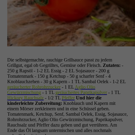
Die selbstgemachte, rauchige Grillsauce passt zu jedem
Grillgut, egal ob Gegrilltes, Gemüse oder Fleisch.
Zutaten:
-
250 g Rapsöl
- 1-2 EL Essig
- 2 EL Sojasauce
- 200 g
Tomatenmark
- 150 g Ketchup
- 50 g scharfer Senf
- 4
Knoblauchzehen
- 30 g Kapern
- 1 TL Sambal Oelek
- 1-2 EL
geräucherter Rohrohrzucker
- 1 EL
Aglio Olio
Gewürzmischung
- 1 TL
geräuchertes Paprikapulver
- 1 TL
Hickory Rauchsalz
- 1/2 TL
Pfeffer
Und hier die
kinderleichte Zubereitung:
Knoblauch und Kapern mit
einem Mörser zerkleinern und in eine Schüssel geben.
Tomatenmark, Ketchup, Senf, Sambal Oelek, Essig, Sojasauce,
Rohrohrzucker, Aglio Olio Gewürzmischung, Paprikapulver,
Rauchsalz und Pfeffer dazu geben und gut verrühren.
Am
Ende das Öl langsam untermischen und alles nochmals