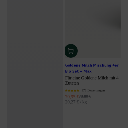
Goldene Milch Mischung 4er
Bio Set – Maxi
Für eine Goldene Milch mit 4
Zutaten
170 Bewertungen
Angebot
Regulärer Preis
70,95 €
78,80 €
20,27 € / kg