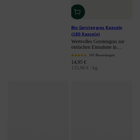
Bio Gerstengras Kapseln
(180 Kapseln)
Wertvolles Gerstengras zur
einfachen Einnahme in
Kapselform
161 Bewertungen
Angebot
14,95 €
133,96 € / kg