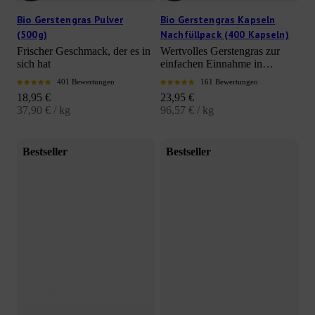
Bio Gerstengras Pulver
Bio Gerstengras Kapseln
(500g)
Nachfüllpack (400 Kapseln)
Frischer Geschmack, der es in
Wertvolles Gerstengras zur
sich hat
einfachen Einnahme in
Kapselform
401 Bewertungen
161 Bewertungen
Angebot
Angebot
18,95 €
23,95 €
37,90 € / kg
96,57 € / kg
Bestseller
Bestseller