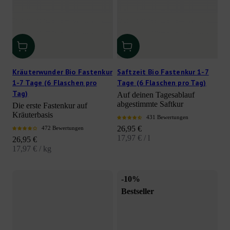
Kräuterwunder Bio Fastenkur
Saftzeit Bio Fastenkur 1-7
1-7 Tage (6 Flaschen pro
Tage (6 Flaschen pro Tag)
Tag)
Auf deinen Tagesablauf
abgestimmte Saftkur
Die erste Fastenkur auf
Kräuterbasis
431 Bewertungen
Angebot
26,95 €
472 Bewertungen
17,97 € / l
Angebot
26,95 €
17,97 € / kg
-10%
Bestseller