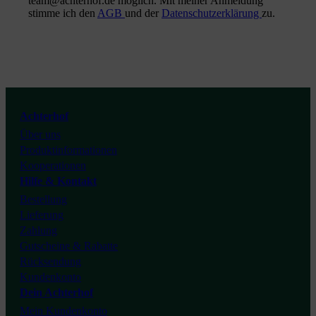
team@achterhof.de möglich. Mit meiner Anmeldung
stimme ich den
AGB
und der
Datenschutzerklärung
zu.
Instagram
Facebook
Youtube
Achterhof
Über uns
Tiktok
Produktinformationen
Kooperationen
Hilfe & Kontakt
Bestellung
Lieferung
Zahlung
Gutscheine & Rabatte
Rücksendung
Kundenkonto
Dein Achterhof
Mein Kundenkonto