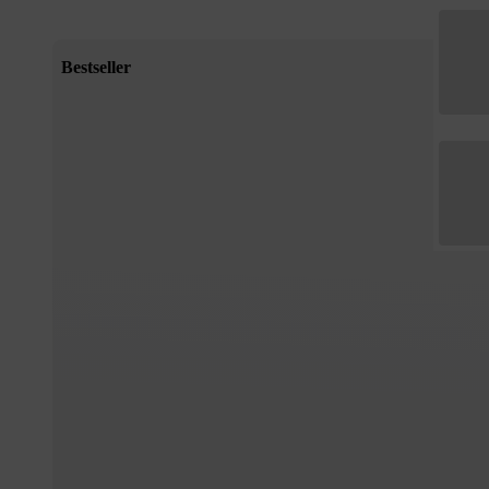
Kräuter & Tees
Gewürze
Sparpakete
Geschenkset
Alle Sparpakete
Alle Geschen
Bestseller
Geschenkguts