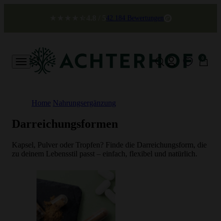
Zum Inhalt springen
4.8 / 5
42.184 Bewertungen
Achterhof
0 Artikel
0
Konto
Menü
Suche
Suche
Warenk
Home
Nahrungsergänzung
Darreichungsformen
Kapsel, Pulver oder Tropfen? Finde die Darreichungsform, die
zu deinem Lebensstil passt – einfach, flexibel und natürlich.