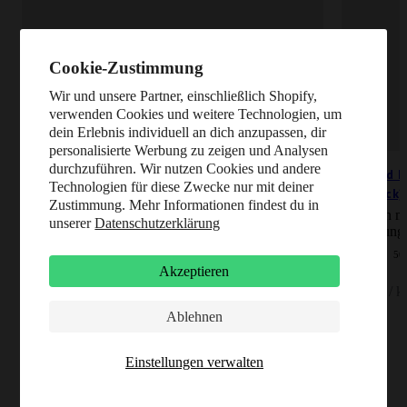
Cookie-Zustimmung
Wir und unsere Partner, einschließlich Shopify,
verwenden Cookies und weitere Technologien, um
dein Erlebnis individuell an dich anzupassen, dir
personalisierte Werbung zu zeigen und Analysen
durchzuführen. Wir nutzen Cookies und andere
Saftgold Kurkuma Ingwer Gummies Apfel Mango
Saftgold 
Technologien für diese Zwecke nur mit deiner
+ Zink (75 Stück)
(60 Stück)
Zustimmung. Mehr Informationen findest du in
Naschen mit Nutzen: Deine tägliche Portion
Naschen mi
unserer
Datenschutzerklärung
Immunkraft¹
Bewegungs
67 Bewertungen
50
Akzeptieren
Angebot
Angebot
10,49 €
9,95 €
55,80 € / kg
57,18 € / k
Ablehnen
Einstellungen verwalten