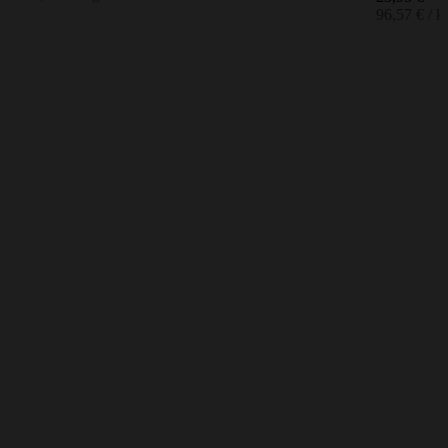
96,57 € / k