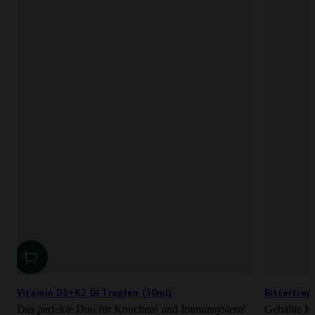
Vitamin D3+K2 Öl Tropfen (50ml)
Bittertrop
Das perfekte Duo für Knochen¹ und Immunsystem²
Geballte Ko