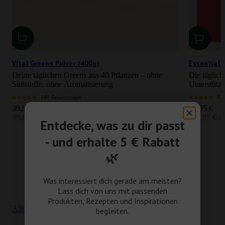
Vital Greens Pulver (400g)
Essential 
Deine täglichen Greens aus 40 Pflanzen – ohne
Die täglich
Süßstoffe, ohne Aromatisierung
Unterstütz
140 Bewertungen
83
Angebot
Angebot
39,95 €
39,95 €
99,88 € / kg
110,97 € / 
Entdecke, was zu dir passt
- und erhalte 5 € Rabatt
🌿
Was interessiert dich gerade am meisten?
Lass dich von uns mit passenden
Produkten, Rezepten und Inspirationen
Alle Tropfenprodukte anzeigen
begleiten.