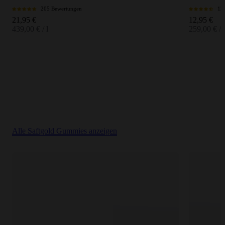
205 Bewertungen
12
Angebot
Angebot
21,95 €
12,95 €
439,00 € / l
259,00 € / l
Alle Saftgold Gummies anzeigen