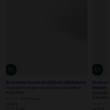
Bio Kurkuma Kapseln Nachfüllpack (400 Kapseln)
Bio Gerste
Kapseln)
Wertvolles Curcumin zur einfachen Einnahme in
Kapselform
Wertvolles
Kapselfor
341 Bewertungen
Angebot
26,95 €
16
93,58 € / kg
Angebot
23,95 €