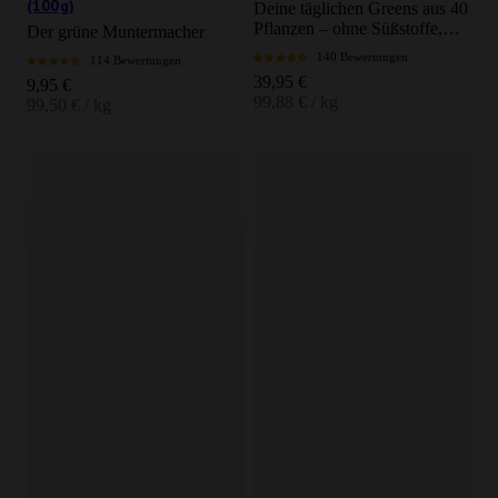
(100g)
Deine täglichen Greens aus 40
Pflanzen – ohne Süßstoffe,
Der grüne Muntermacher
ohne Aromatisierung
140 Bewertungen
114 Bewertungen
Angebot
39,95 €
Angebot
9,95 €
99,88 € / kg
99,50 € / kg