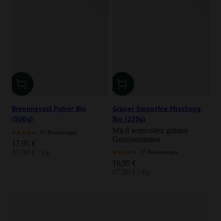
Brennnessel Pulver Bio
Grüner Smoothie Mischung
(500g)
Bio (250g)
Mit 8 wertvollen grünen
41 Bewertungen
Gemüsezutaten
Angebot
17,95 €
35,90 € / kg
37 Bewertungen
Angebot
16,95 €
67,80 € / kg