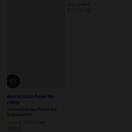
Angebot
Regulärer Preis
3,49 €
4,49 €
87,25 € / kg
Agaven Inulin Pulver Bio
(500g)
Wasserlösliches Pulver mit
Ballaststoffen
41 Bewertungen
Angebot
15,95 €