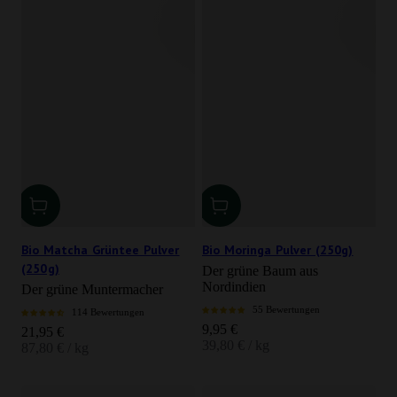
Bio Matcha Grüntee Pulver
Bio Moringa Pulver (250g)
(250g)
Der grüne Baum aus
Nordindien
Der grüne Muntermacher
55 Bewertungen
114 Bewertungen
Angebot
9,95 €
Angebot
21,95 €
39,80 € / kg
87,80 € / kg