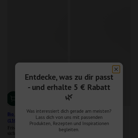
Entdecke, was zu dir passt
- und erhalte 5 € Rabatt
🌿
Was interessiert dich gerade am meisten?
Bio Gerstengras Pulver
Agaven Inulin Pulver Bio
Lass dich von uns mit passenden
(150g)
(250g)
Produkten, Rezepten und Inspirationen
Frischer Geschmack, der es in
Wasserlösliches Pulver mit
begleiten.
sich hat
Ballaststoffen