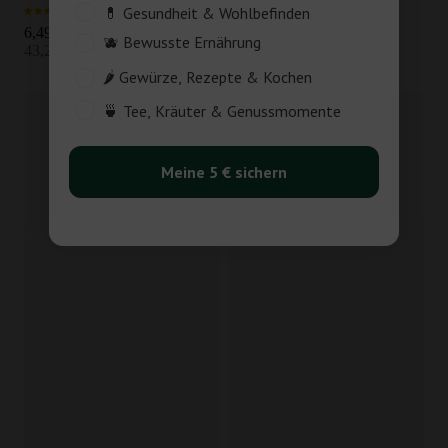
Customer_Interest
💊 Gesundheit & Wohlbefinden
401 Bewertungen
41 Bewertungen
Angebot
Angebot
6,49 €
9,49 €
🫐 Bewusste Ernährung
43,27 € / kg
37,96 € / kg
🌶️ Gewürze, Rezepte & Kochen
🍵 Tee, Kräuter & Genussmomente
-22%
Begrenzte Menge
Meine 5 € sichern