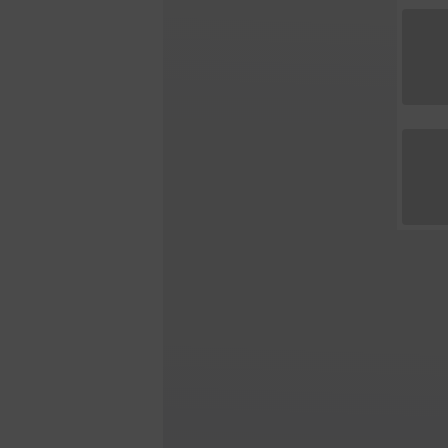
Kräuter & Tees
Gewürze
Sparpakete
Geschenkset
Alle Sparpakete
Alle Geschen
Geschenkguts