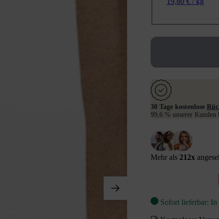
19,80 € / kg
30 Tage kostenlose
Rüc
99,6 % unserer Kunden b
Mehr als
212
x
angeseh
Sofort lieferbar: I