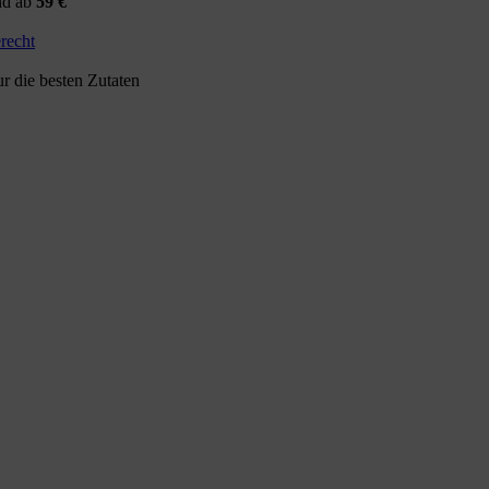
nd ab
59 €
recht
r die besten Zutaten