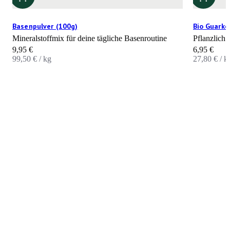
Basenpulver (100g)
Bio Guarke
Mineralstoffmix für deine tägliche Basenroutine
Pflanzlich 
Angebot
Angebot
9,95 €
6,95 €
99,50 € / kg
27,80 € / k