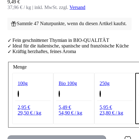
Angebot
9,49 €
37,96 € / kg
|
inkl. MwSt. zzgl.
Versand
Sammle 47 Naturpunkte, wenn du diesen Artikel kaufst.
Fein geschnittener Thymian in BIO-QUALITÄT
Ideal für die italienische, spanische und französische Küche
Kräftig herzhaftes, feines Aroma
Menge
100g
Bio 100g
250g
2,95 €
5,49 €
5,95 €
29,50 € / kg
54,90 € / kg
23,80 € / kg