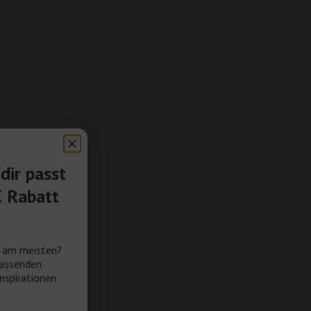
dir passt
€ Rabatt
e am meisten?
passenden
nspirationen