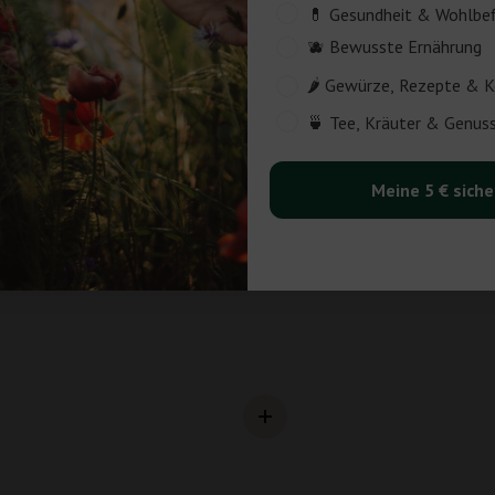
Customer_Interest
💊 Gesundheit & Wohlbe
🫐 Bewusste Ernährung
🌶️ Gewürze, Rezepte & 
🍵 Tee, Kräuter & Genu
Meine 5 € siche
von Mama zuhause als gesundes
lver Format ist Spinat aber nicht nur
tionen. Ob im Keksteig oder Nudelteig,
zhaft und verleiht allem eine besondere