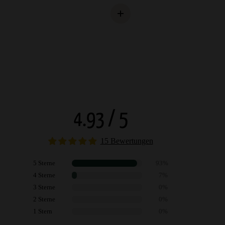
4.93 / 5
15 Bewertungen
5 Sterne
93%
4 Sterne
7%
3 Sterne
0%
2 Sterne
0%
1 Stern
0%