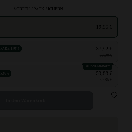
VORTEILSPACK SICHERN
19,95 €
37,92 €
SPARE 1,98 €
39,90 €
Kundenfavorit
53,88 €
5,97 €
59,85 €
In den Warenkorb