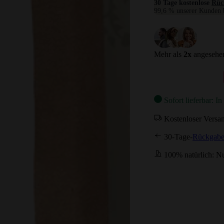
30 Tage kostenlose
Rüc
99,6 % unserer Kunden b
Mehr als
2
x
angesehen
Sofort lieferbar: I
Kostenloser Versa
30-Tage-
Rückgabe
100% natürlich: Nu