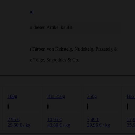
Französisch
da Tee
Für Dips
gesdosis
Afrikanisch
wSt. zzgl.
Versand
ezialitäten
Für Curry
inzelzutaten Tee
Für Käse
unkte, wenn du diesen Artikel kaufst.
Für Salate & Bowls
inatpulver
t sich ideal zum Färben von Keksteig, Nudelteig, Pizzateig &
n süße & herzhafte Teige, Smoothies & Co.
schmack
100g
Bio 250g
250g
Bio
2,95 €
10,95 €
7,49 €
17,
29,50 € / kg
43,80 € / kg
29,96 € / kg
35,9