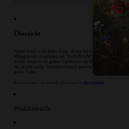
Übersicht
Spinat kennt wohl jedes Kind, ob aus der Serie Popeye oder 
Mittagsessen zusammen mit "Kartoffel-Pü" und Spiegelei. Im Pu
lecker, sondern ein grüner Farbklecks für Back- und Kochkrea
der dezent sanfte Spinatgeschmack passt sowohl zu süß und her
grüne Farbe.
Schon gewusst – das Produkt gibt es auch in
Bio-Qualität
.
Produktdetails