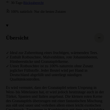
30-Tage-
Rückgaberecht
100% natürlich: Nur die besten Zutaten
Übersicht
Ideal zur Zubereitung eines fruchtigen, wärmenden Tees.
Enthält Rotbuschtee, Malvenblüten, rote Johannisbeeren,
Himbeerstücke und Granatapfelkerne.
Unser Rotbuschtee ist zu 100% naturrein ohne Zusatz
jeglicher Füllstoffe. Jeder Beutel wird per Hand in
Deutschland abgefüllt und unterliegt ständigen
Qualitätskontrollen.
Es wird vermutet, dass der Granatapfel seinen Ursprung in
West- bis Mittelasien hat, er wird jedoch heutzutage auch in der
Türkei, Spanien und Italien angebaut. Die kleinen roten Kerne
des Granatapfels überzeugen mit einer fantastischen Mischung
aus süß und sauer und verleihen allem einen leicht exotischen
Geschmack. Zusammen in Kombination mit dem aus Südafrika