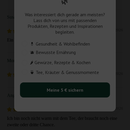
🌿
Was interessiert dich gerade am meisten?
Susanne R.
Lass dich von uns mit passenden
Produkten, Rezepten und Inspirationen
11/06/2026
begleiten.
Ein ganz toller Geschmack, bin begeistert!
Customer_Interest
💊 Gesundheit & Wohlbefinden
🫐 Bewusste Ernährung
Monika R.
🌶️ Gewürze, Rezepte & Kochen
🍵 Tee, Kräuter & Genussmomente
27/03/2026
Meine 5 € sichern
Angelika R.
26/03/2026
Ich bin noch nicht warm mit dem Tee, der braucht noch eine
zweite oder dritte Chance.