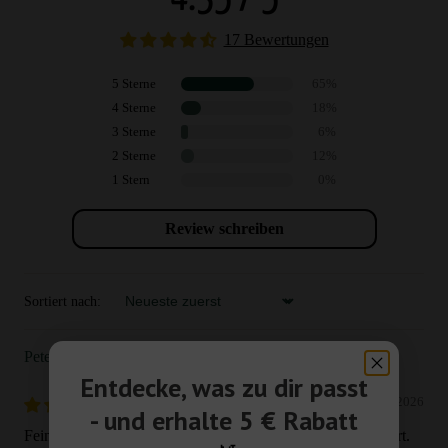
17 Bewertungen
5 Sterne
65%
4 Sterne
18%
3 Sterne
6%
2 Sterne
12%
1 Stern
0%
Review schreiben
Sortiert nach:
Sort by
Peter
Entdecke, was zu dir passt
27/07/2026
- und erhalte 5 € Rabatt
Feiner Tee, aber für meinen Geschmack zu stark aromatisiert.