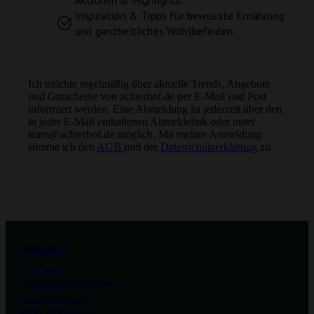
Aktionen & Highlights.
Inspiration & Tipps für bewusste Ernährung
und ganzheitliches Wohlbefinden.
Ich möchte regelmäßig über aktuelle Trends, Angebote
und Gutscheine von achterhof.de per E-Mail und Post
informiert werden. Eine Abmeldung ist jederzeit über den
in jeder E-Mail enthaltenen Abmeldelink oder unter
team@achterhof.de möglich. Mit meiner Anmeldung
stimme ich den
AGB
und der
Datenschutzerklärung
zu.
Instagram
Facebook
Youtube
Achterhof
Über uns
Tiktok
Produktinformationen
Kooperationen
Hilfe & Kontakt