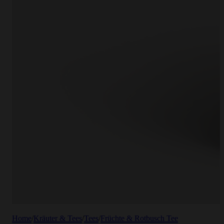
Home
/
Kräuter & Tees
/
Tees
/
Früchte & Rotbusch Tee