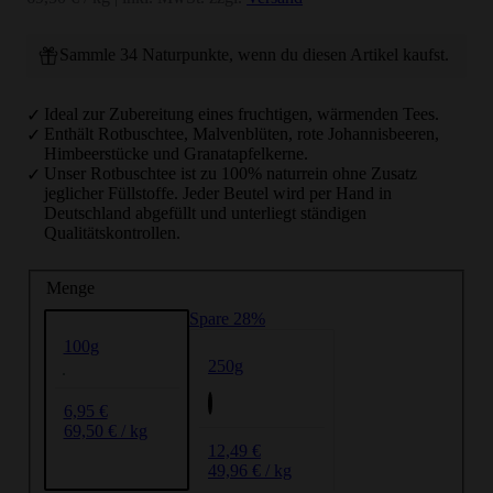
Sammle 34 Naturpunkte, wenn du diesen Artikel kaufst.
Ideal zur Zubereitung eines fruchtigen, wärmenden Tees.
Enthält Rotbuschtee, Malvenblüten, rote Johannisbeeren,
Himbeerstücke und Granatapfelkerne.
Unser Rotbuschtee ist zu 100% naturrein ohne Zusatz
jeglicher Füllstoffe. Jeder Beutel wird per Hand in
Deutschland abgefüllt und unterliegt ständigen
Qualitätskontrollen.
Menge
Spare 28%
100g
250g
6,95 €
69,50 € / kg
12,49 €
49,96 € / kg