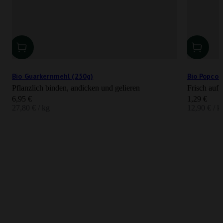
Bio Guarkernmehl (250g)
Bio Popcor
Pflanzlich binden, andicken und gelieren
Frisch aufg
Angebot
Angebot
6,95 €
1,29 €
27,80 € / kg
12,90 € / k