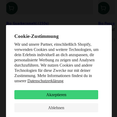
Bio Guarkernmehl (250g)
Bio Popcor
Pflanzlich binden, andicken und gelieren
Frisch aufg
Angebot
Angebot
6,95 €
1,29 €
Cookie-Zustimmung
27,80 € / kg
12,90 € / k
Wir und unsere Partner, einschließlich Shopify,
verwenden Cookies und weitere Technologien, um
dein Erlebnis individuell an dich anzupassen, dir
personalisierte Werbung zu zeigen und Analysen
durchzuführen. Wir nutzen Cookies und andere
Technologien für diese Zwecke nur mit deiner
Zustimmung. Mehr Informationen findest du in
unserer
Datenschutzerklärung
Akzeptieren
Ablehnen