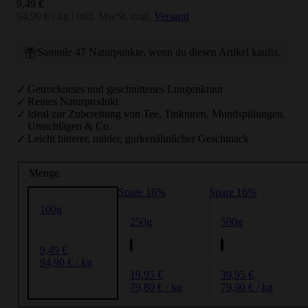
Angebot
9,49 €
94,90 € / kg
|
inkl. MwSt. zzgl.
Versand
Sammle 47 Naturpunkte, wenn du diesen Artikel kaufst.
Getrocknetes und geschnittenes Lungenkraut
Reines Naturprodukt
Ideal zur Zubereitung von Tee, Tinkturen, Mundspülungen,
Umschlägen & Co.
Leicht bitterer, milder, gurkenähnlicher Geschmack
Menge
Spare 16%
Spare 16%
100g
250g
500g
9,49 €
94,90 € / kg
19,95 €
39,95 €
79,80 € / kg
79,90 € / kg