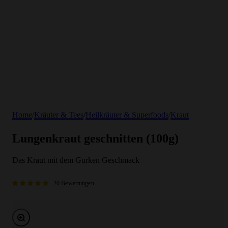
Home
/
Kräuter & Tees
/
Heilkräuter & Superfoods
/
Kraut
Lungenkraut geschnitten (100g)
Das Kraut mit dem Gurken Geschmack
20 Bewertungen
Bild vergrößern