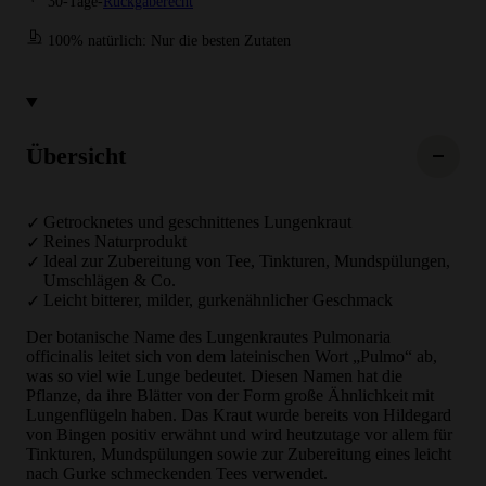
30-Tage-
Rückgaberecht
100% natürlich: Nur die besten Zutaten
Übersicht
Getrocknetes und geschnittenes Lungenkraut
Reines Naturprodukt
Ideal zur Zubereitung von Tee, Tinkturen, Mundspülungen,
Umschlägen & Co.
Leicht bitterer, milder, gurkenähnlicher Geschmack
Der botanische Name des Lungenkrautes Pulmonaria
officinalis leitet sich von dem lateinischen Wort „Pulmo“ ab,
was so viel wie Lunge bedeutet. Diesen Namen hat die
Pflanze, da ihre Blätter von der Form große Ähnlichkeit mit
Lungenflügeln haben. Das Kraut wurde bereits von Hildegard
von Bingen positiv erwähnt und wird heutzutage vor allem für
Tinkturen, Mundspülungen sowie zur Zubereitung eines leicht
nach Gurke schmeckenden Tees verwendet.