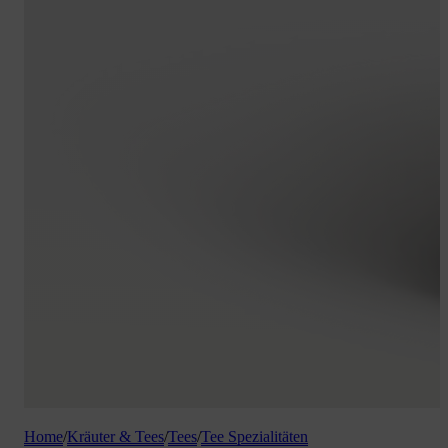
Home
/
Kräuter & Tees
/
Tees
/
Tee Spezialitäten