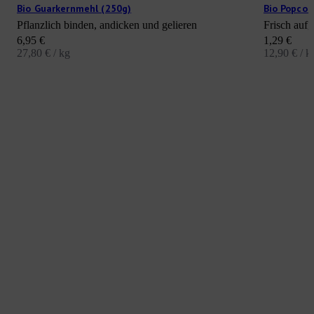
Bio Guarkernmehl (250g)
Bio Popcor
Pflanzlich binden, andicken und gelieren
Frisch aufg
Angebot
Angebot
6,95 €
1,29 €
27,80 € / kg
12,90 € / k