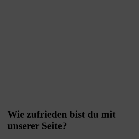
Höchste Qualitätsstandards sind für uns
selbstverständlich
Frei von unnötigen Zusatzstoffen, möglichst in Bio-
Qualität und vegan
Ganzheitlichen Ansatz zu mehr Vitalität und
Wohlbefinden
Über 10 Jahren Erfahrung
Laborgeprüfte Qualität und strenge
Qualitätskontrolle
Wie zufrieden bist du mit
unserer Seite?