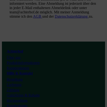
informiert werden. Eine Abmeldung ist jederzeit über den
in jeder E-Mail enthaltenen Abmeldelink oder unter
team@achterhof.de möglich. Mit meiner Anmeldung
stimme ich den
AGB
und der
Datenschutzerklärung
zu.
Instagram
Facebook
Youtube
Achterhof
Über uns
Tiktok
Produktinformationen
Kooperationen
Hilfe & Kontakt
Bestellung
Lieferung
Zahlung
Gutscheine & Rabatte
Rücksendung
Kundenkonto