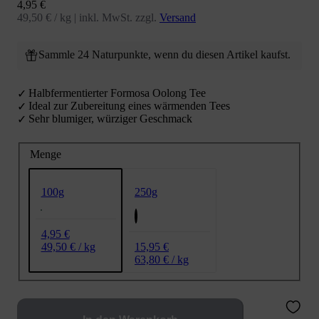
Angebot
4,95 €
49,50 € / kg
|
inkl. MwSt. zzgl.
Versand
Sammle 24 Naturpunkte, wenn du diesen Artikel kaufst.
Halbfermentierter Formosa Oolong Tee
Ideal zur Zubereitung eines wärmenden Tees
Sehr blumiger, würziger Geschmack
Menge
250g
100g
4,95 €
15,95 €
49,50 € / kg
63,80 € / kg