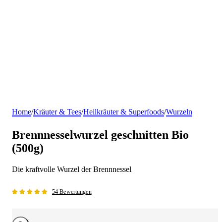
Home
/
Kräuter & Tees
/
Heilkräuter & Superfoods
/
Wurzeln
Brennnesselwurzel geschnitten Bio
(500g)
Die kraftvolle Wurzel der Brennnessel
54 Bewertungen
Bild vergrößern