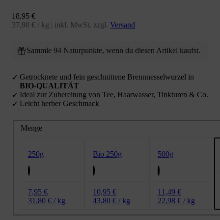
Angebot
18,95 €
37,90 € / kg
|
inkl. MwSt. zzgl.
Versand
Sammle 94 Naturpunkte, wenn du diesen Artikel kaufst.
Getrocknete und fein geschnittene Brennnesselwurzel in
BIO-QUALITÄT
Ideal zur Zubereitung von Tee, Haarwasser, Tinkturen & Co.
Leicht herber Geschmack
Menge
250g
Bio 250g
500g
7,95 €
10,95 €
11,49 €
31,80 € / kg
43,80 € / kg
22,98 € / kg