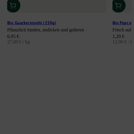
Bio Guarkernmehl (250g)
Bio Popcor
Pflanzlich binden, andicken und gelieren
Frisch aufg
Angebot
Angebot
6,95 €
1,29 €
27,80 € / kg
12,90 € / k