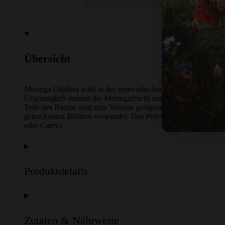
Übersicht
Moringa Oleifera wird in der ayurvedischen Heilkunde auch ge
Ursprünglich stammt die Moringafrucht aus der Himalaya Regio
Teile des Baums sind zum Verzehr geeignet, in Europa wird ab
getrockneten Blättern verwendet. Das Pulver ist ideal für Shak
oder Currys.
Produktdetails
Zutaten & Nährwerte