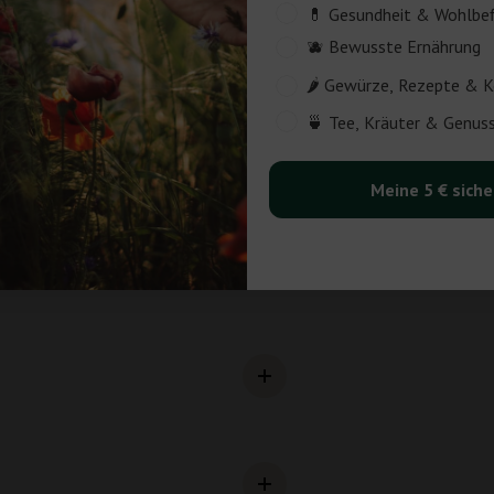
Customer_Interest
💊 Gesundheit & Wohlbe
🫐 Bewusste Ernährung
🌶️ Gewürze, Rezepte & 
🍵 Tee, Kräuter & Genu
Meine 5 € siche
rne als Baum des Lebens bezeichnet.
n im nordwestlichen Indien. Fast alle
er vorwiegend das Pulver aus den
es und Smoothies aber auch für Eintöpfe