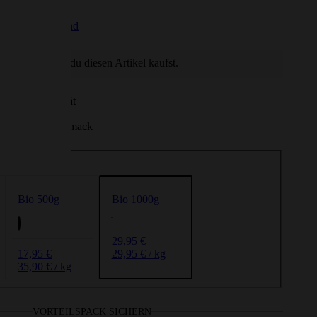
Französisch
da Tee
Für Dips
Afrikanisch
wSt. zzgl.
Versand
ezialitäten
Für Curry
inzelzutaten Tee
Für Käse
punkte, wenn du diesen Artikel kaufst.
Für Salate & Bowls
r in BIO-Qualität
bar
t scharfer Geschmack
Bio 500g
Bio 1000g
29,95 €
17,95 €
29,95 € / kg
35,90 € / kg
VORTEILSPACK SICHERN