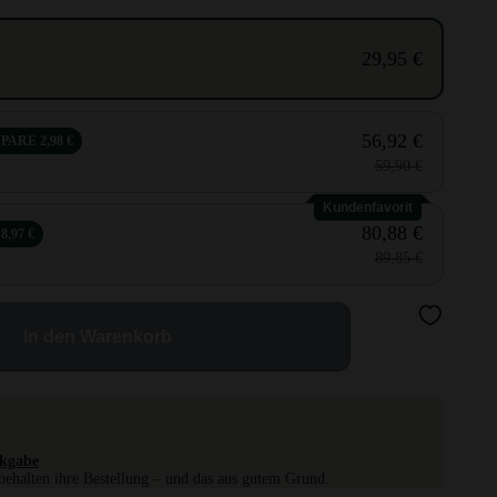
29,95 €
56,92 €
SPARE 2,98 €
59,90 €
Kundenfavorit
80,88 €
8,97 €
89,85 €
In den Warenkorb
kgabe
ehalten ihre Bestellung – und das aus gutem Grund.