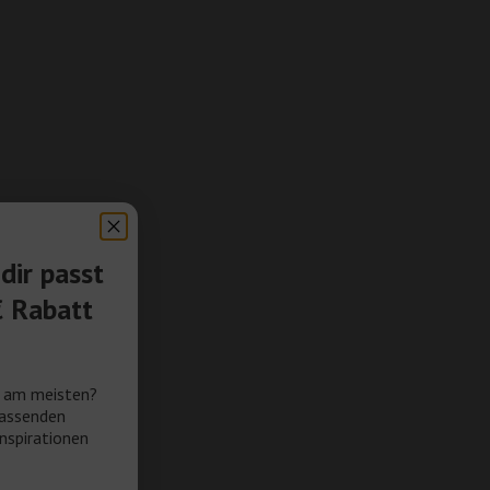
dir passt
€ Rabatt
e am meisten?
passenden
nspirationen