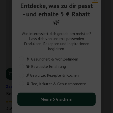
Entdecke, was zu dir passt
- und erhalte 5 € Rabatt
🌿
Was interessiert dich gerade am meisten?
Lass dich von uns mit passenden
Produkten, Rezepten und Inspirationen
begleiten.
Customer_Interest
💊 Gesundheit & Wohlbefinden
🫐 Bewusste Ernährung
🌶️ Gewürze, Rezepte & Kochen
🍵 Tee, Kräuter & Genussmomente
Zaatar Gewürzzubereitung (57g)
Beliebt in Nordafrika und dem Orient
Meine 5 € sichern
14 Bewertungen
Angebot
3,95 €