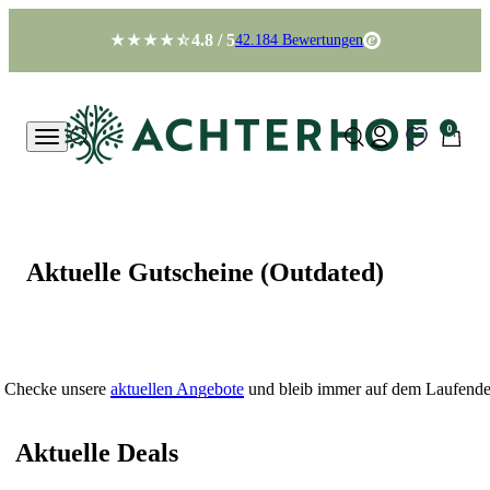
Zum Inhalt springen
4.8 / 5
42.184 Bewertungen
Achterhof
0 Artikel
0
Konto
Menü
Suche
Suche
Warenk
Aktuelle Gutscheine (Outdated)
Checke unsere
aktuellen Angebote
und bleib immer auf dem Laufend
Aktuelle Deals