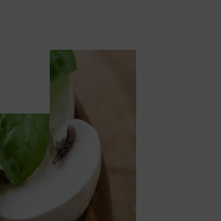
Französisch
da Tee
Für Dips
Afrikanisch
ezialitäten
Für Curry
inzelzutaten Tee
Für Käse
Für Salate & Bowls