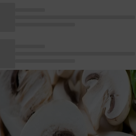
Koriander
Ballaststoffe &
Ayurve
Schönheit
s
Kreuzkümmel
Verdauung
Tee Sp
Zellschutz
ksets
Weitere Gewürze
Basisch
DIY: E
Verdauung
cheine
Protein Shakes
Stoffwechsel
Mischungen
Bewegungsapparat
Zubehör