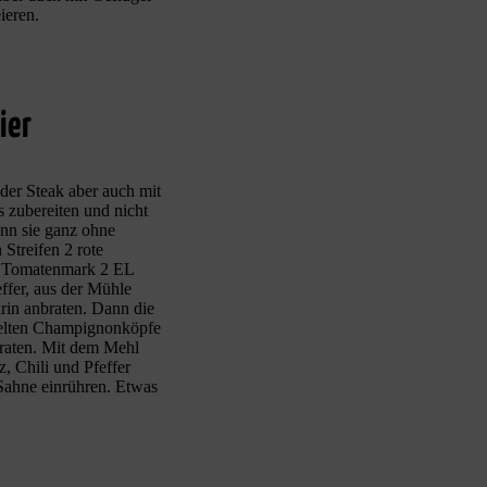
ieren.
ier
oder Steak aber auch mit
 zubereiten und nicht
ann sie ganz ohne
Streifen 2 rote
, Tomatenmark 2 EL
fer, aus der Mühle
rin anbraten. Dann die
telten Champignonköpfe
braten. Mit dem Mehl
 Chili und Pfeffer
 Sahne einrühren. Etwas