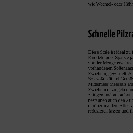
wie Wachtel- oder Hähnc
Schnelle Pilz
Diese Soße ist ideal zu
Knödeln oder Spätzle g
vor der Menge erschreck
vorhandenen Soßenansat
Zwiebeln, gewürfelt ½
Sojasoße 200 ml Gemüse
Mittelmeer Meersalz Me
Zwiebeln dazu geben un
zufügen und gut anbrate
bestäuben auch den Zuc
darüber mahlen. Alles 
reduzieren lassen und f