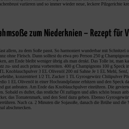
henbrust variieren und so immer wieder neue, leckere Pilzgerichte kre
rahmsoße zum Niederknien – Rezept für V
 fast allem, zu dem Soße passt. So harmoniert wunderbar mit Schnitzel 
anz ohne Fleisch. Dann solltest du etwa pro Person 250 g Champignons
en, am Ende bleibt weniger übrig als man denkt. Das Tolle ist, man k
z zu- und auch prima vorbereiten. 400 g Champignons 100 g Speck in 
 TL Knoblauchpulver 3 EL Olivenöl 200 ml Sahne Je 1 EL Mehl, Senf
brühe, konzentriert 1/2 TL Zucker 1 TL Gyrosgewürz Chilipulver Pfef
dio 1 EL Olivenöl in einer Hochrandpfanne erhitzen und den Speck da
d gut anbraten. Am Ende das Knoblauchpulver einrühren. Die gevier
n. Sobald es duftet, das restliche Öl zufügen und alles schön braun an
ker, das Tomatenmark, und den Senf dazu geben. Ebenso Gyrosgewürz,
verrühren. Nach ca. 2 Minuten die Sojasoße, danach die Brühe und die
inal abschmecken.