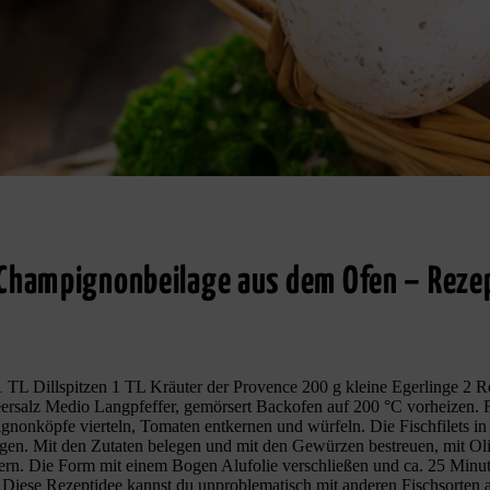
 Champignonbeilage aus dem Ofen – Rezep
g 1 TL Dillspitzen 1 TL Kräuter der Provence 200 g kleine Egerlinge 
rsalz Medio Langpfeffer, gemörsert Backofen auf 200 °C vorheizen. Fi
nonköpfe vierteln, Tomaten entkernen und würfeln. Die Fischfilets in 
egen. Mit den Zutaten belegen und mit den Gewürzen bestreuen, mit Ol
fern. Die Form mit einem Bogen Alufolie verschließen und ca. 25 Minu
. Diese Rezeptidee kannst du unproblematisch mit anderen Fischsorten 