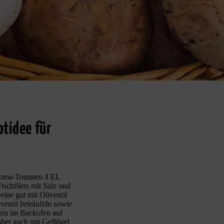
tidee für
2 Roma-Tomaten 4 EL
schfilets mit Salz und
eine gut mit Olivenöl
ivenöl beträufeln sowie
ten im Backofen auf
aber auch mit Geflügel