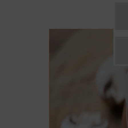
Kräuter & Tees
Gewürze
Sparpakete
Geschenkset
Alle Sparpakete
Alle Geschen
Geschenkguts