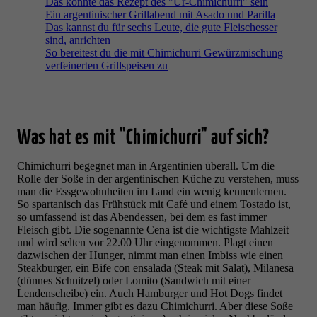
Das könnte das Rezept des "Ur-Chimichurri" sein
Ein argentinischer Grillabend mit Asado und Parilla
Das kannst du für sechs Leute, die gute Fleischesser
sind, anrichten
So bereitest du die mit Chimichurri Gewürzmischung
verfeinerten Grillspeisen zu
Was hat es mit "Chimichurri" auf sich?
Chimichurri begegnet man in Argentinien überall. Um die
Rolle der Soße in der argentinischen Küche zu verstehen, muss
man die Essgewohnheiten im Land ein wenig kennenlernen.
So spartanisch das Frühstück mit Café und einem Tostado ist,
so umfassend ist das Abendessen, bei dem es fast immer
Fleisch gibt. Die sogenannte Cena ist die wichtigste Mahlzeit
und wird selten vor 22.00 Uhr eingenommen. Plagt einen
dazwischen der Hunger, nimmt man einen Imbiss wie einen
Steakburger, ein Bife con ensalada (Steak mit Salat), Milanesa
(dünnes Schnitzel) oder Lomito (Sandwich mit einer
Lendenscheibe) ein. Auch Hamburger und Hot Dogs findet
man häufig. Immer gibt es dazu Chimichurri. Aber diese Soße