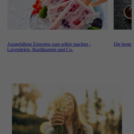
Ausgefallene Eissorten zum selber machen -
Die besten
Lavendeleis, Basilikumeis und Co.