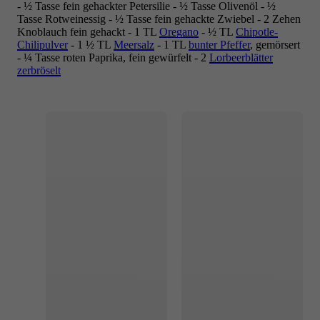
- ½ Tasse fein gehackter Petersilie - ½ Tasse Olivenöl - ½
Tasse Rotweinessig - ½ Tasse fein gehackte Zwiebel - 2 Zehen
Knoblauch fein gehackt - 1 TL
Oregano
- ½ TL
Chipotle-
Chilipulver
- 1 ½ TL
Meersalz
- 1 TL
bunter Pfeffer
, gemörsert
- ¼ Tasse roten Paprika, fein gewürfelt - 2
Lorbeerblätter
zerbröselt