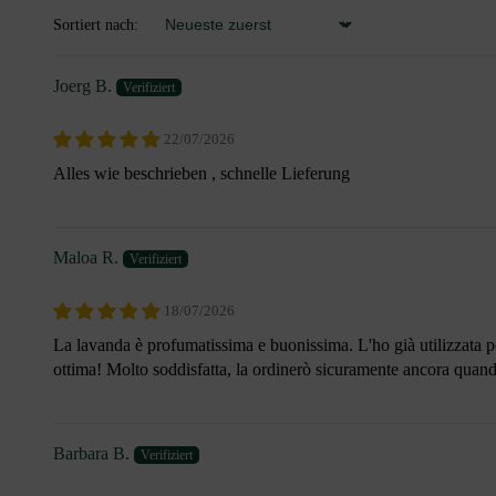
Sortiert nach:
Sort by
Joerg B.
22/07/2026
Alles wie beschrieben , schnelle Lieferung
Maloa R.
18/07/2026
La lavanda è profumatissima e buonissima. L'ho già utilizzata p
ottima! Molto soddisfatta, la ordinerò sicuramente ancora quando
Barbara B.