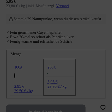
Angebot
5,95 €
23,80 € / kg
|
inkl. MwSt. zzgl.
Versand
Sammle 29 Naturpunkte, wenn du diesen Artikel kaufst.
Fein gemahlener Cayennepfeffer
Etwa 20-mal so scharf als Paprikapulver
Feurig warme und erfrischende Schärfe
Menge
100g
250g
5,95 €
2,95 €
23,80 € / kg
29,50 € / kg