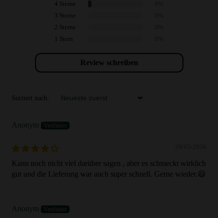
4 Sterne
6%
3 Sterne
0%
2 Sterne
0%
1 Stern
0%
Review schreiben
Sortiert nach:
Sort by
Anonym
26/05/2026
Kann noch nicht viel darüber sagen , aber es schmeckt wirklich
gut und die Lieferung war auch super schnell. Gerne wieder.😃
Anonym