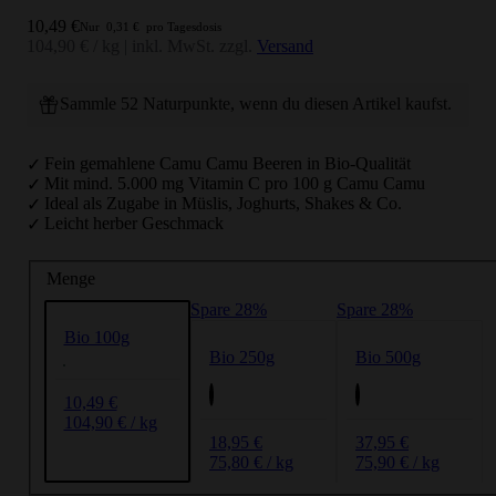
Angebot
10,49 €
Nur
0,31 €
pro Tagesdosis
104,90 € / kg
|
inkl. MwSt. zzgl.
Versand
Sammle 52 Naturpunkte, wenn du diesen Artikel kaufst.
Fein gemahlene Camu Camu Beeren in Bio-Qualität
Mit mind. 5.000 mg Vitamin C pro 100 g Camu Camu
Ideal als Zugabe in Müslis, Joghurts, Shakes & Co.
Leicht herber Geschmack
Menge
Spare 28%
Spare 28%
Bio 100g
Bio 250g
Bio 500g
10,49 €
104,90 € / kg
18,95 €
37,95 €
75,80 € / kg
75,90 € / kg