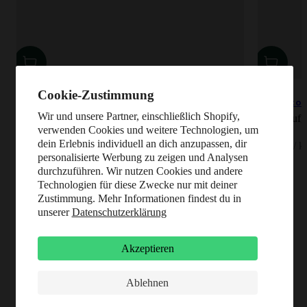
Cookie-Zustimmung
Bio Guarkernmehl (250g)
Bio Popcor
Wir und unsere Partner, einschließlich Shopify,
Pflanzlich binden, andicken und gelieren
Frisch aufg
verwenden Cookies und weitere Technologien, um
Angebot
Angebot
6,95 €
1,29 €
dein Erlebnis individuell an dich anzupassen, dir
27,80 € / kg
12,90 € / k
personalisierte Werbung zu zeigen und Analysen
durchzuführen. Wir nutzen Cookies und andere
Technologien für diese Zwecke nur mit deiner
Zustimmung. Mehr Informationen findest du in
unserer
Datenschutzerklärung
Akzeptieren
Ablehnen