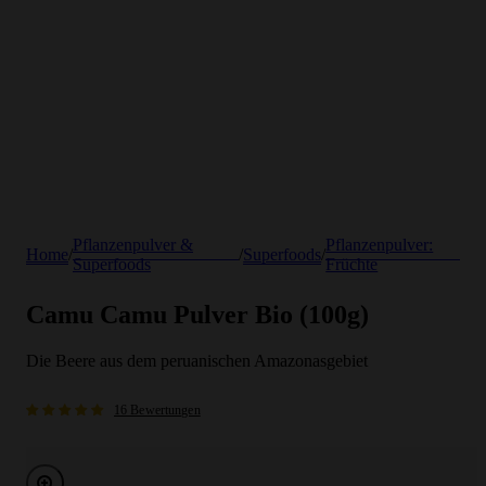
Pflanzenpulver &
Pflanzenpulver:
Home
/
/
Superfoods
/
Superfoods
Früchte
Camu Camu Pulver Bio (100g)
Die Beere aus dem peruanischen Amazonasgebiet
16 Bewertungen
Bild vergrößern