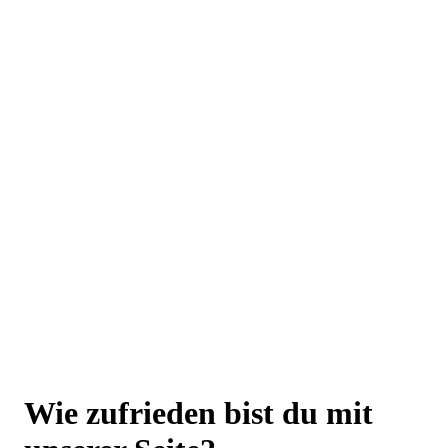
Höchste Qualitätsstandards sind für uns
selbstverständlich
Frei von unnötigen Zusatzstoffen, möglichst in Bio-
Qualität und vegan
Ganzheitlichen Ansatz zu mehr Vitalität und
Wohlbefinden
Über 10 Jahren Erfahrung
Laborgeprüfte Qualität und strenge
Qualitätskontrolle
Wie zufrieden bist du mit