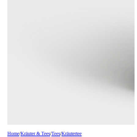
Home
/
Kräuter & Tees
/
Tees
/
Kräutertee