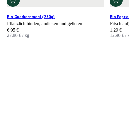
Bio Guarkernmehl (250g)
Bio Popcor
Pflanzlich binden, andicken und gelieren
Frisch aufg
Angebot
Angebot
6,95 €
1,29 €
27,80 € / kg
12,90 € / k