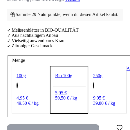
Sammle 29 Naturpunkte, wenn du diesen Artikel kaufst.
Melissenblätter in BIO-QUALITÄT
Aus nachhaltigem Anbau
Vielseitig anwendbares Kraut
Zitroniger Geschmack
Menge
A
100g
250g
Bio 100g
5,95 €
4,95 €
9,95 €
59,50 € / kg
49,50 € / kg
39,80 € / kg