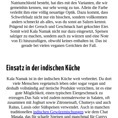
Natriumchlorid besteht, hat dies mit den Varianten, die wir
gemeinhin kennen, nur sehr wenig zu tun. Allein die Farbe
verleiht ihm eine völlig neuartige Optik. Dazu kommt, dass
Schwefelsalz nicht nur ein bisschen, sondern vollkommen
anders schmeckt als alles, was du sonst an Salzen kennst.
Prägend ist der Geruch und Geschmack hart gekochter Eier.
Somit wird Kala Namak nicht nur dazu eingesetzt, Speisen
salziger zu machen, sondern auch zu würzen und eine Note
von Ei hinzuzufügen, obwohl keines enthalten ist. Das ist
gerade bei vielen veganen Gerichten der Fall.
Einsatz in der indischen Küche
Kala Namak ist in der indischen Küche weit verbreitet. Da dort
viele Menschen vegetarisch leben oder sogar vegan und
deshalb vollständig auf tierische Produkte verzichten, ist es eine
gute Möglichkeit, einen typischen Eiergeschmack zu
erzeugen.Das Salz wird zudem normalerweise in Salaten, oft
zusammen mit Joghurt sowie Zitronensaft, Chutneys und auch
Raitas, Lassis oder Süßspeisen verwendet. Auch in manchen
traditionellen
indischen Gewürzmischungen
wie dem Chat
Masala, das für scharfe Speisen und manchmal für Currys