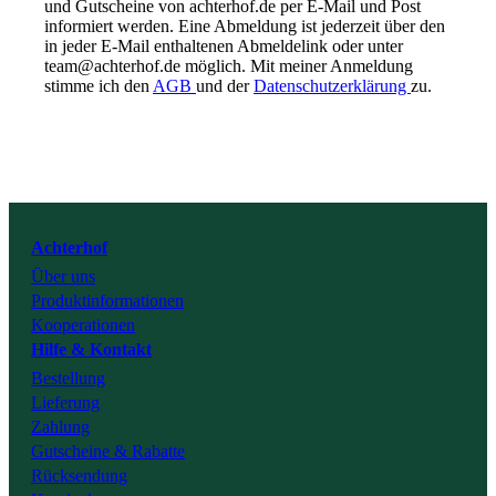
und Gutscheine von achterhof.de per E-Mail und Post
informiert werden. Eine Abmeldung ist jederzeit über den
in jeder E-Mail enthaltenen Abmeldelink oder unter
team@achterhof.de möglich. Mit meiner Anmeldung
stimme ich den
AGB
und der
Datenschutzerklärung
zu.
Instagram
Facebook
Youtube
Achterhof
Über uns
Tiktok
Produktinformationen
Kooperationen
Hilfe & Kontakt
Bestellung
Lieferung
Zahlung
Gutscheine & Rabatte
Rücksendung