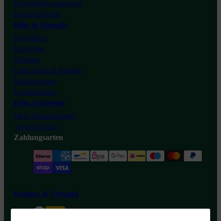
Tiktok
Produktinformationen
Kooperationen
Hilfe & Kontakt
Bestellung
Lieferung
Zahlung
Gutscheine & Rabatte
Rücksendung
Kundenkonto
Dein Achterhof
Mein Kundenkonto
TreueFreunde
Zahlungsarten
Partner & Versand