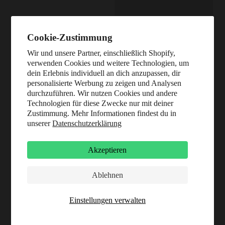
Cookie-Zustimmung
Wir und unsere Partner, einschließlich Shopify,
verwenden Cookies und weitere Technologien, um
dein Erlebnis individuell an dich anzupassen, dir
personalisierte Werbung zu zeigen und Analysen
durchzuführen. Wir nutzen Cookies und andere
Technologien für diese Zwecke nur mit deiner
Zustimmung. Mehr Informationen findest du in
unserer
Datenschutzerklärung
Bio Ingwer Kapseln (160
Akzeptieren
Kapseln)
Die gelbe Knolle in Kapsel-
Ablehnen
Format
30 Bewertungen
Einstellungen verwalten
Angebot
13,49 €
141,70 € / kg