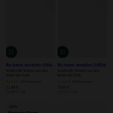
Bio Ingwer gemahlen (500g)
Bio Ingwer gemahlen (1000g)
Kraftvolle Wurzel aus den
Kraftvolle Wurzel aus den
tiefen der Erde
tiefen der Erde
145 Bewertungen
145 Bewertungen
Angebot
Angebot
12,49 €
19,95 €
24,98 € / kg
19,95 € / kg
-25%
Begrenzte Menge