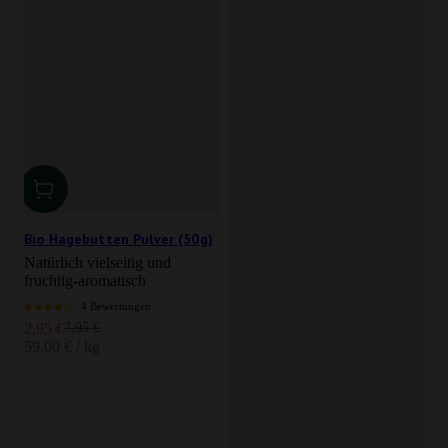
Bio Hagebutten Pulver (50g)
Natürlich vielseitig und
fruchtig-aromatisch
4 Bewertungen
Angebot
Regulärer Preis
2,95 €
3,95 €
59,00 € / kg