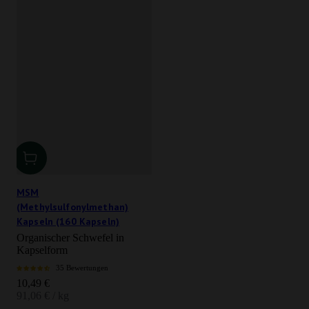
MSM
(Methylsulfonylmethan)
Kapseln (160 Kapseln)
Organischer Schwefel in
Kapselform
35 Bewertungen
Angebot
10,49 €
91,06 € / kg