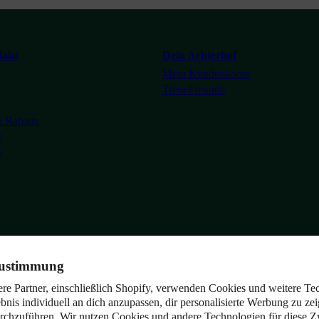
Tiktok
takt
Dein Achterhof
Mein Kundenkonto
TreueFreunde
 Rabatte
g
o
ustimmung
re Partner, einschließlich Shopify, verwenden Cookies und weitere Te
bnis individuell an dich anzupassen, dir personalisierte Werbung zu ze
rchzuführen. Wir nutzen Cookies und andere Technologien für diese 