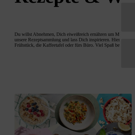
Kräuter & Tees
Gewürze
Sparpakete
Geschenkset
Alle Sparpakete
Alle Geschen
Geschenkguts
Du willst Abnehmen, Dich eiweißreich ernähren um Muskel- un
unsere Rezeptsammlung und lass Dich inspirieren. Hier findest
Frühstück, die Kaffeetafel oder fürs Büro. Viel Spaß beim Au