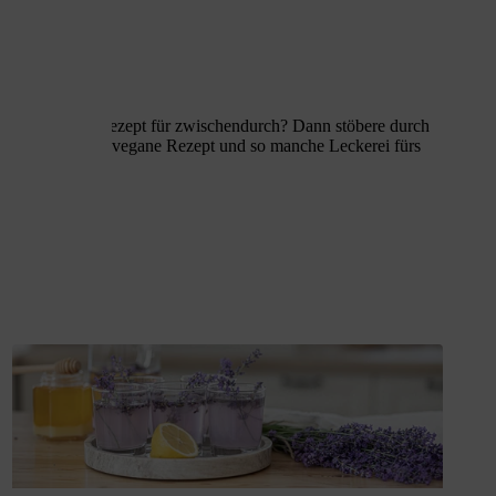
Französisch
da Tee
Für Dips
Afrikanisch
ezialitäten
Für Curry
inzelzutaten Tee
Für Käse
Für Salate & Bowls
einem leckeren Rezept für zwischendurch? Dann stöbere durch
vegetarische oder vegane Rezept und so manche Leckerei fürs