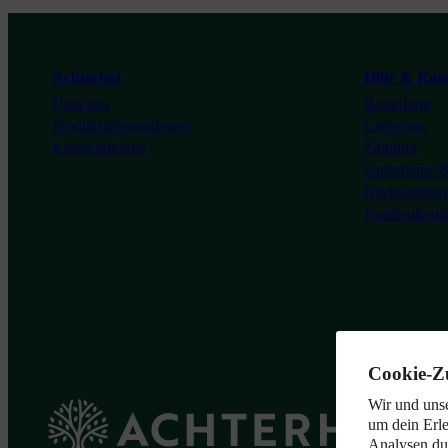
Achterhof
Hilfe & Kon
Über uns
Bestellung
Produktinformationen
Lieferung
Kooperationen
Zahlung
Gutscheine &
Rücksendun
Kundenkont
Cookie-Z
Wir und unse
Achterhof
um dein Erle
Analysen du