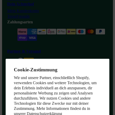
Dein Achterhof
Mein Kundenkonto
TreueFreunde
Zahlungsarten
Partner & Versand
Cookie-Zustimmung
Widerrufsformular
Wir und unsere Partner, einschließlich Shopify,
verwenden Cookies und weitere Technologien, um
dein Erlebnis individuell an dich anzupassen, dir
personalisierte Werbung zu zeigen und Analysen
durchzuführen. Wir nutzen Cookies und andere
Achterhof
Technologien für diese Zwecke nur mit deiner
Zustimmung. Mehr Informationen findest du in
unserer
Datenschutzerklärung