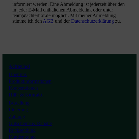
informiert werden. Eine Abmeldung ist jederzeit über den
in jeder E-Mail enthaltenen Abmeldelink oder unter
team@achterhof.de möglich. Mit meiner Anmeldung
stimme ich den
AGB
und der
Datenschutzerklärung
zu.
Instagram
Facebook
Youtube
Achterhof
Über uns
Tiktok
Produktinformationen
Kooperationen
Hilfe & Kontakt
Bestellung
Lieferung
Zahlung
Gutscheine & Rabatte
Rücksendung
Kundenkonto