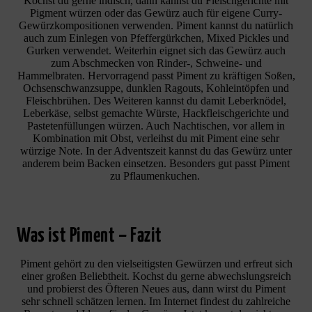
Kochst du gerne indisch, dann kannst du Fleischgerichte mit
Pigment würzen oder das Gewürz auch für eigene Curry-
Gewürzkompositionen verwenden. Piment kannst du natürlich
auch zum Einlegen von Pfeffergürkchen, Mixed Pickles und
Gurken verwendet. Weiterhin eignet sich das Gewürz auch
zum Abschmecken von Rinder-, Schweine- und
Hammelbraten. Hervorragend passt Piment zu kräftigen Soßen,
Ochsenschwanzsuppe, dunklen Ragouts, Kohleintöpfen und
Fleischbrühen. Des Weiteren kannst du damit Leberknödel,
Leberkäse, selbst gemachte Würste, Hackfleischgerichte und
Pastetenfüllungen würzen. Auch Nachtischen, vor allem in
Kombination mit Obst, verleihst du mit Piment eine sehr
würzige Note. In der Adventszeit kannst du das Gewürz unter
anderem beim Backen einsetzen. Besonders gut passt Piment
zu Pflaumenkuchen.
Was ist Piment – Fazit
Piment gehört zu den vielseitigsten Gewürzen und erfreut sich
einer großen Beliebtheit. Kochst du gerne abwechslungsreich
und probierst des Öfteren Neues aus, dann wirst du Piment
sehr schnell schätzen lernen. Im Internet findest du zahlreiche