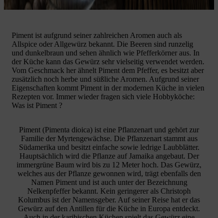
Piment ist aufgrund seiner zahlreichen Aromen auch als
Allspice oder Allgewürz bekannt. Die Beeren sind runzelig
und dunkelbraun und sehen ähnlich wie Pfefferkörner aus. In
der Küche kann das Gewürz sehr vielseitig verwendet werden.
Vom Geschmack her ähnelt Piment dem Pfeffer, es besitzt aber
zusätzlich noch herbe und süßliche Aromen. Aufgrund seiner
Eigenschaften kommt Piment in der modernen Küche in vielen
Rezepten vor. Immer wieder fragen sich viele Hobbyköche:
Was ist Piment ?
Piment (Pimenta dioica) ist eine Pflanzenart und gehört zur
Familie der Myrtengewächse. Die Pflanzenart stammt aus
Südamerika und besitzt einfache sowie ledrige Laubblätter.
Hauptsächlich wird die Pflanze auf Jamaika angebaut. Der
immergrüne Baum wird bis zu 12 Meter hoch. Das Gewürz,
welches aus der Pflanze gewonnen wird, trägt ebenfalls den
Namen Piment und ist auch unter der Bezeichnung
Nelkenpfeffer bekannt. Kein geringerer als Christoph
Kolumbus ist der Namensgeber. Auf seiner Reise hat er das
Gewürz auf den Antillen für die Küche in Europa entdeckt.
Auch in der karibischen Küchen spielt das Gewürz eine