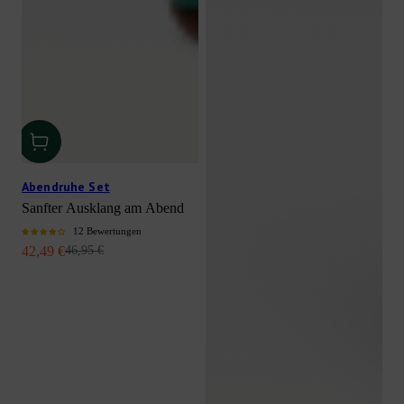
Abendruhe Set
Sanfter Ausklang am Abend
12 Bewertungen
Angebot
Regulärer Preis
42,49 €
46,95 €