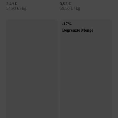
Angebot
Angebot
5,49 €
5,95 €
54,90 € / kg
59,50 € / kg
-17%
Begrenzte Menge