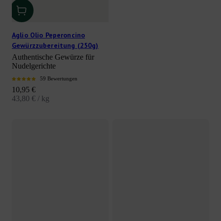
Aglio Olio Peperoncino
Gewürzzubereitung (250g)
Authentische Gewürze für
Nudelgerichte
59 Bewertungen
Angebot
10,95 €
43,80 € / kg