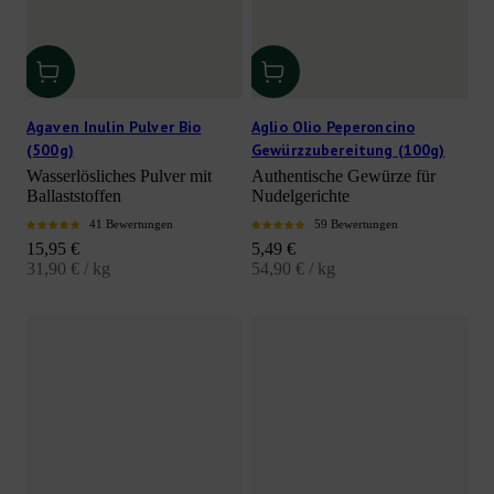
Agaven Inulin Pulver Bio
Aglio Olio Peperoncino
(500g)
Gewürzzubereitung (100g)
Wasserlösliches Pulver mit
Authentische Gewürze für
Ballaststoffen
Nudelgerichte
41 Bewertungen
59 Bewertungen
Angebot
Angebot
15,95 €
5,49 €
31,90 € / kg
54,90 € / kg